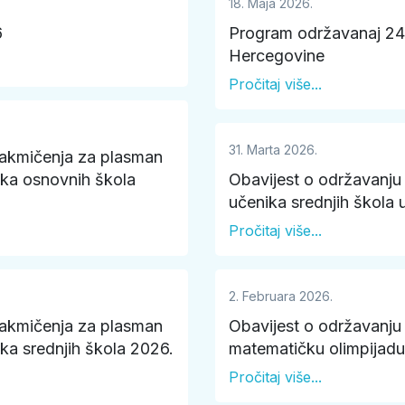
18. Maja 2026.
6
Program održavanaj 24.
Hercegovine
Pročitaj više...
31. Marta 2026.
takmičenja za plasman
ika osnovnih škola
Obavijest o održavanju
učenika srednjih škola 
Pročitaj više...
2. Februara 2026.
takmičenja za plasman
Obavijest o održavanju
ka srednjih škola 2026.
matematičku olimpijad
Pročitaj više...