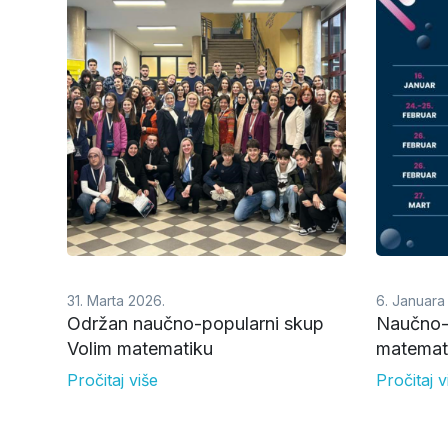
31. Marta 2026.
6. Januara
Održan naučno-popularni skup
Naučno-p
Volim matematiku
matemat
Pročitaj više
Pročitaj v