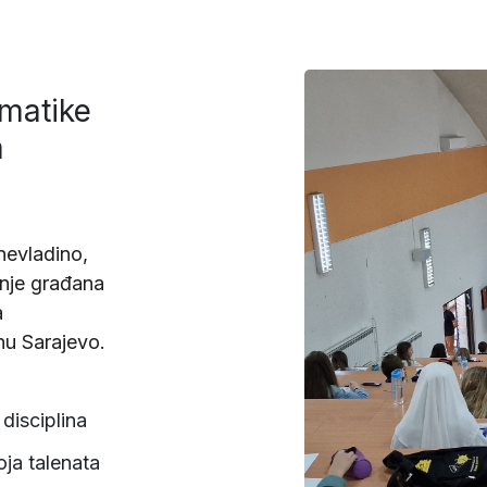
matike
a
nevladino,
enje građana
a
nu Sarajevo.
disciplina
oja talenata