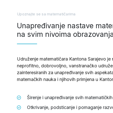
Upoznajte se sa matematičarima
Unapređivanje nastave mate
na svim nivoima obrazovanj
Udruženje matematičara Kantona Sarajevo je 
neprofitno, dobrovoljno, vanstranačko udruž
zainteresiranih za unapređivanje svih aspekat
matemačkih nauka i njihovih primjena u Kanto
Širenje i unapređivanje svih matematičkih 
Otkrivanje, podsticanje i pomaganje razv