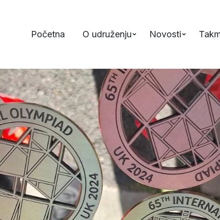
Početna
O udruženju
Novosti
Takm