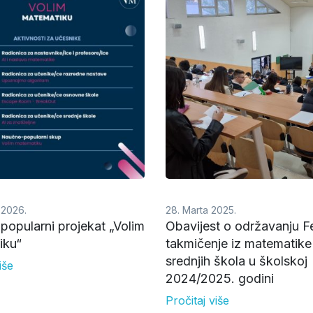
 2026.
28. Marta 2025.
opularni projekat „Volim
Obavijest o održavanju F
iku“
takmičenje iz matematike
srednjih škola u školskoj
iše
2024/2025. godini
Pročitaj više