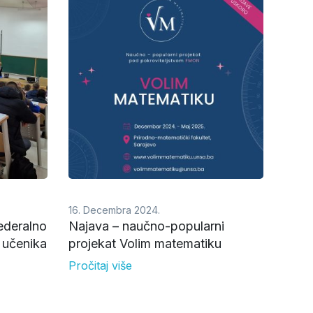
16. Decembra 2024.
ederalno
Najava – naučno-popularni
 učenika
projekat Volim matematiku
Pročitaj više