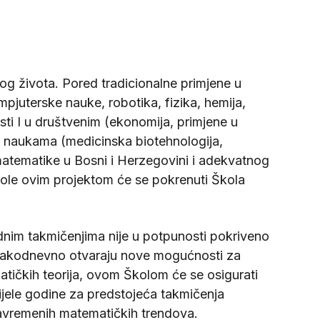
g života. Pored tradicionalne primjene u
pjuterske nauke, robotika, fizika, hemija,
sti I u društvenim (ekonomija, primjene u
im naukama (medicinska biotehnologija,
 matematike u Bosni i Herzegovini i adekvatnog
ole ovim projektom će se pokrenuti Škola
nim takmičenjima nije u potpunosti pokriveno
svakodnevno otvaraju nove mogućnosti za
tičkih teorija, ovom Školom će se osigurati
jele godine za predstojeća takmičenja
avremenih matematičkih trendova.