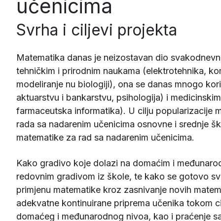
učenicima
Svrha i ciljevi projekta
Matematika danas je neizostavan dio svakodnevno
tehničkim i prirodnim naukama (elektrotehnika, kom
modeliranje nu biologiji), ona se danas mnogo kori
aktuarstvu i bankarstvu, psihologija) i medicinsk
farmaceutska informatika). U cilju popularizacije
rada sa nadarenim učenicima osnovne i srednje šk
matematike za rad sa nadarenim učenicima.
Kako gradivo koje dolazi na domaćim i međunarod
redovnim gradivom iz škole, te kako se gotovo 
primjenu matematike kroz zasnivanje novih matema
adekvatne kontinuirane priprema učenika tokom ci
domaćeg i međunarodnog nivoa, kao i praćenje s