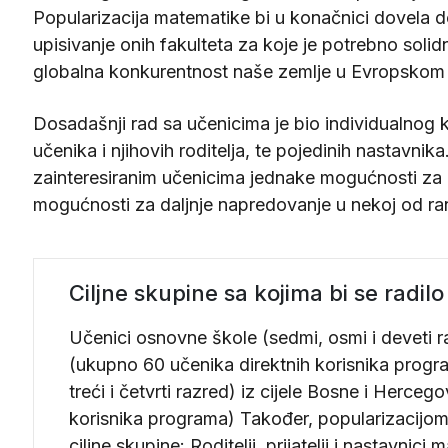
Popularizacija matematike bi u konačnici dovela d
upisivanje onih fakulteta za koje je potrebno soli
globalna konkurentnost naše zemlje u Evropskom p
Dosadašnji rad sa učenicima je bio individualnog
učenika i njihovih roditelja, te pojedinih nastav
zainteresiranim učenicima jednake mogućnosti za u
mogućnosti za daljnje napredovanje u nekoj od rani
Ciljne skupine sa kojima bi se radil
Učenici osnovne škole (sedmi, osmi i deveti r
(ukupno 60 učenika direktnih korisnika progra
treći i četvrti razred) iz cijele Bosne i Herce
korisnika programa) Također, popularizacijo
ciljne skupine: Roditelji, prijatelji i nastavni