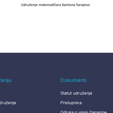
ženju
Dokumenti
Statut udruženja
druženja
Pristupnica
Odluka o visini članarine